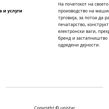
На почетокот на своето
а и услуги
производство на маши
трговија, за потоа да р
печатарство, конструк
електронски ваги, пре
бренд и застапништво 
одредени дејности.
Copyright © unistar