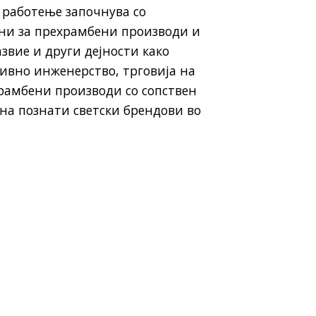
 работење започнува со
ни за прехрамбени производи и
азвие и други дејности како
тивно инженерство, трговија на
храмбени производи со сопствен
на познати светски брендови во